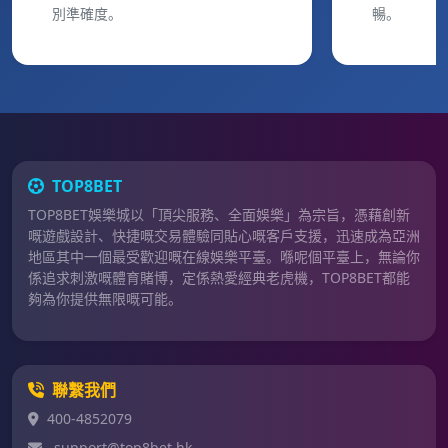
別準確度。
暢。
TOP8BET
TOP8BET娛樂城以「頂尖服務、全面娛樂」為宗旨，憑藉創新
嘅遊戲設計、快捷嘅交易體驗同貼心嘅客戶支援，迅速成為亞洲
地區其中一個最受歡迎嘅在線娛樂平臺。喺呢個平臺上，無論你
係追求刺激嘅體育賭博，定係熱愛經典老虎機，TOP8BET都能
夠為你提供無限嘅可能。
聯繫我們
400-4852079
support@top8bet.hk