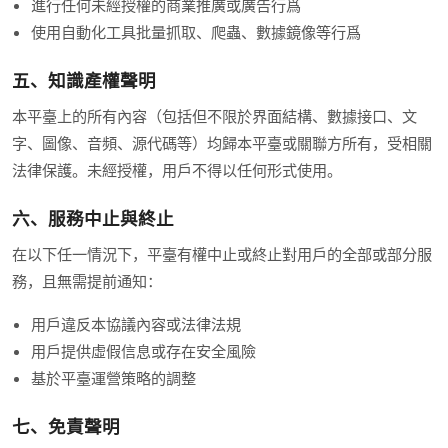
進行任何未經授權的商業推廣或廣告行爲
使用自動化工具批量抓取、爬蟲、數據鏡像等行爲
五、知識產權聲明
本平臺上的所有內容（包括但不限於界面結構、數據接口、文
字、圖像、音頻、源代碼等）均歸本平臺或關聯方所有，受相關
法律保護。未經授權，用戶不得以任何形式使用。
六、服務中止與終止
在以下任一情況下，平臺有權中止或終止對用戶的全部或部分服
務，且無需提前通知：
用戶違反本協議內容或法律法規
用戶提供虛假信息或存在安全風險
基於平臺運營策略的調整
七、免責聲明