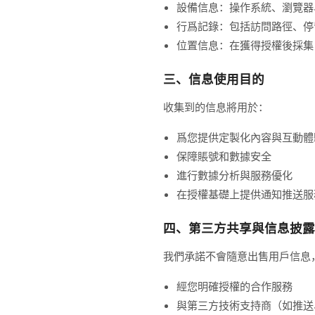
設備信息：操作系統、瀏覽器
行爲記錄：包括訪問路徑、停
位置信息：在獲得授權後採集
三、信息使用目的
收集到的信息將用於：
爲您提供定製化內容與互動體
保障賬號和數據安全
進行數據分析與服務優化
在授權基礎上提供通知推送服
四、第三方共享與信息披露
我們承諾不會隨意出售用戶信息
經您明確授權的合作服務
與第三方技術支持商（如推送