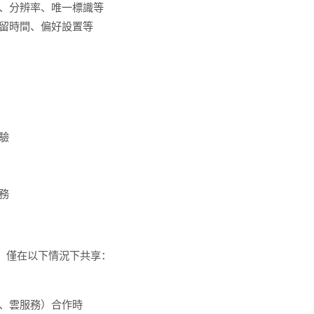
、分辨率、唯一標識等
留時間、偏好設置等
驗
務
，僅在以下情況下共享：
、雲服務）合作時