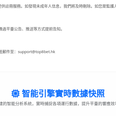
戶提供註冊服務。如發現未成年人信息，我們將及時刪除。如您是監護
通過平臺公告、推送等方式提前告知。
：support@top8bet.hk
智能引擎實時數據快照
T構建的智能分析系統，實時捕捉各項運行數據，提升平臺的響應