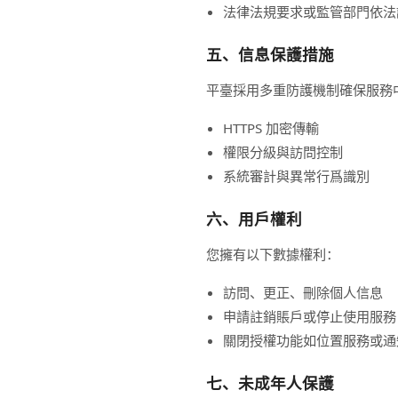
法律法規要求或監管部門依法
五、信息保護措施
平臺採用多重防護機制確保服務
HTTPS 加密傳輸
權限分級與訪問控制
系統審計與異常行爲識別
六、用戶權利
您擁有以下數據權利：
訪問、更正、刪除個人信息
申請註銷賬戶或停止使用服務
關閉授權功能如位置服務或通
七、未成年人保護