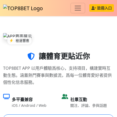
註冊入口
極速響應
讓體育更貼近你
TOP8BET APP 以用戶體驗爲核心，支持項目，構建實時互
動生態。涵蓋熱門賽事與數據流，爲每一位體育愛好者提供
個性化信息服務。
多平臺兼容
社羣互動
iOS / Android / Web
關注、評論、參與話題