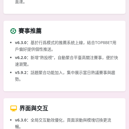
直達。
賽事推薦
v6.3.0：
基於行爲模式的推薦系統上線，結合TOP8BET用
戶偏好提供個性推送。
v6.2.0：
新增“熱投榜”，自動聚合平臺高關注賽事，便於快
速瀏覽。
v5.9.2：
話題聚合功能加入，集中展示當日熱議賽事與趨
勢。
界面與交互
v6.3.0：
全局交互動效優化，頁面滾動與模塊切換更流
暢。